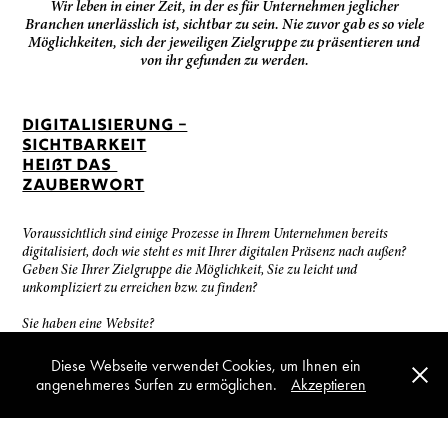
Wir leben in einer Zeit, in der es für Unternehmen jeglicher
Branchen unerlässlich ist, sichtbar zu sein. Nie zuvor gab es so viele
Möglichkeiten, sich der jeweiligen Zielgruppe zu präsentieren und
von ihr gefunden zu werden.
DIGitalisierung –
Sichtbarkeit
heißt das
Zauberwort
Voraussichtlich sind einige Prozesse in Ihrem Unternehmen bereits
digitalisiert, doch wie steht es mit Ihrer digitalen Präsenz nach außen?
Geben Sie Ihrer Zielgruppe die Möglichkeit, Sie zu leicht und
unkompliziert zu erreichen bzw. zu finden?
Sie haben eine Website?
Doch auch eine Website will erst einmal gefunden werden, bevor sie ihre
Diese Webseite verwendet Cookies, um Ihnen ein
Angebote an potenzielle Kunden vermitteln kann. Das Gleiche gilt für
angenehmeres Surfen zu ermöglichen.
Akzeptieren
lokale Unternehmen, Dienstleister und Geschäfte. Man kann sich bei der
heutigen Flut an Mitbewerbern nicht mehr nur auf "Mund zu Mund-
Propoaganda" oder Empfehlungen verlassen. Das ist so, als würde man